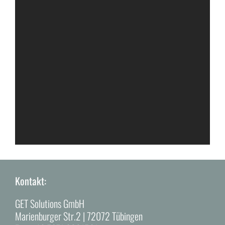
Wohnbau
Schloss Horneck in Gundelsheim
Kontakt:
Sonderbau
GET Solutions GmbH
Marienburger Str.2 | 72072 Tübingen